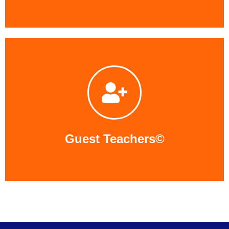
Descubre nuestro método
Instant Learning©
que
acelera tu proceso de aprendizaje mediante
situaciones reales. Esta es la forma más fácil de
aprender y practicar inglés. Sumérgete en el inglés de
la vida real para pensar, sentir y vivir el inglés.
Aprendizaje completamente práctico =
Practical
learning
Guest Teachers©