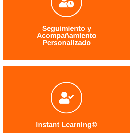
Seguimiento y
Acompañamiento
Personalizado
Porque no todos tienen el mismo nivel de inglés ni las
mismas dificultades, te preparamos un itinerario de
enseñanza personalizado para tí. Además, hacemos
un seguimiento constante a tus progresos. Seguimos
el progreso de cada alumno individualmente.
¡Con
nosotros, Nadie se queda atrás!
Instant Learning©